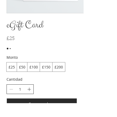
eGift Card
£25
Monto
£25
£50
£100
£150
£200
Cantidad
Comprar ahora